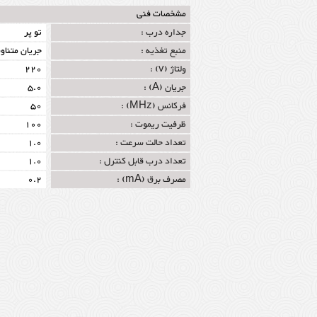
مشخصات فنی
جداره درب :
تو پر
منبع تغذیه :
جریان متناو
ولتاژ (v) :
220
جریان (A) :
5.0
فرکانس (MHz) :
50
ظرفیت ریموت :
100
تعداد حالت سرعت :
1.0
تعداد درب قابل کنترل :
1.0
مصرف برق (mA) :
0.2