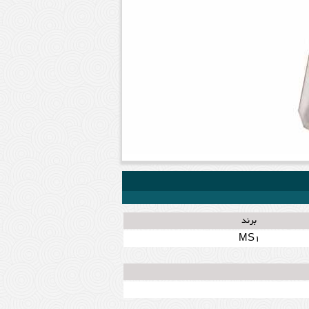
برند
MS1