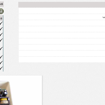
کات
ب
وی